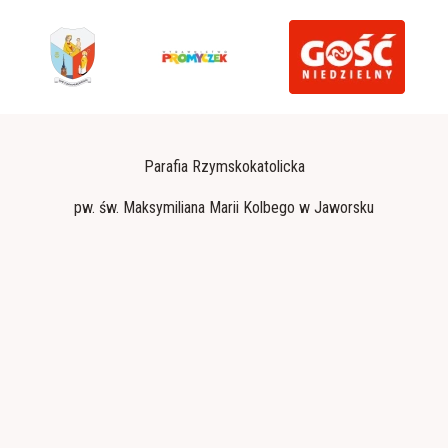
Parafia Rzymskokatolicka
pw. św. Maksymiliana Marii Kolbego w Jaworsku
Konto parafialne: 10 1090 2590 0000 0001 6322 2008
Dziękujemy. Bóg zapłać
Polityka prywatności
Zainstaluj jaworsko.diecezjatarnow.pl na swoim smartfonie i bądź na
bieżąco