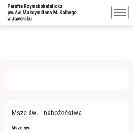
Parafia Rzymskokatolicka
Powrót
pw. św. Maksymiliana M. Kolbego
w Jaworsku
Historia parafii
Duszpasterze
Cmentarz
Msze św. i nabożeństwa
Msze św.