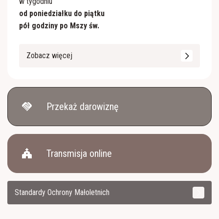
w tygodniu
od poniedziałku do piątku
pół godziny po Mszy św.
Zobacz więcej
handshake
Przekaż darowiznę
church
Transmisja online
Standardy Ochrony Małoletnich