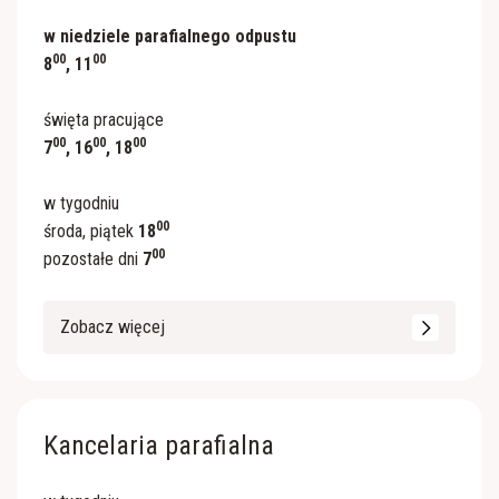
w niedziele parafialnego odpustu
00
00
8
, 11
święta pracujące
00
00
00
7
, 16
, 18
w tygodniu
00
środa, piątek
18
00
pozostałe dni
7
Zobacz więcej
Kancelaria parafialna