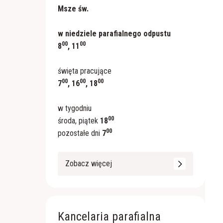
Msze św.
w niedziele parafialnego odpustu
00
00
8
, 11
święta pracujące
00
00
00
7
, 16
, 18
w tygodniu
00
środa, piątek
18
00
pozostałe dni
7
Zobacz więcej
Kancelaria parafialna