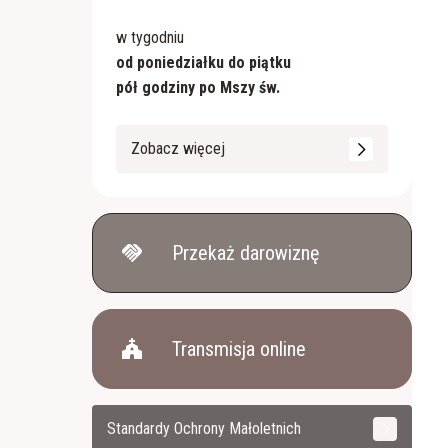
w tygodniu
od poniedziałku do piątku
pół godziny po Mszy św.
Zobacz więcej
handshake
Przekaż darowiznę
church
Transmisja online
Standardy Ochrony Małoletnich