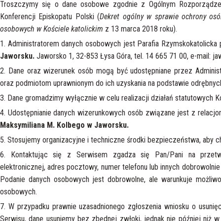
Troszczymy się o dane osobowe zgodnie z Ogólnym Rozporządze
Konferencji Episkopatu Polski (
Dekret ogólny w sprawie ochrony osó
osobowych w Kościele katolickim
z 13 marca 2018 roku).
1. Administratorem danych osobowych jest Parafia Rzymskokatolic
Jaworsku.
Jaworsko 1, 32-853 Łysa Góra, tel. 14 665 71 00, e-mail: j
2. Dane oraz wizerunek osób mogą być udostępniane przez Adminis
oraz podmiotom uprawnionym do ich uzyskania na podstawie odrębnyc
3. Dane gromadzimy wyłącznie w celu realizacji działań statutowych Ko
4. Udostępnianie danych wizerunkowych osób związane jest z relac
Maksymiliana M. Kolbego w Jaworsku.
5. Stosujemy organizacyjne i techniczne środki bezpieczeństwa, aby 
6. Kontaktując się z Serwisem zgadza się Pan/Pani na przetwa
elektronicznej, adres pocztowy, numer telefonu lub innych dobrowolni
Podanie danych osobowych jest dobrowolne, ale warunkuje możliwoś
osobowych.
7. W przypadku prawnie uzasadnionego zgłoszenia wniosku o usunięc
Serwisu, dane usuniemy bez zbędnej zwłoki, jednak nie później niż w