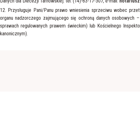
Danych dla Diecezji Tarnowskiej: tel. (14)-63-17-307, e-mail:
notariusz
12. Przysługuje Pani/Panu prawo wniesienia sprzeciwu wobec przet
organu nadzorczego zajmującego się ochroną danych osobowych 
sprawach regulowanych prawem świeckim) lub Kościelnego Inspekt
kanonicznym).