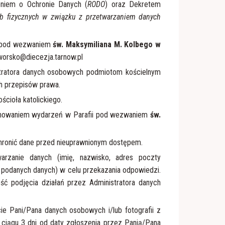
niem o Ochronie Danych (
RODO
) oraz Dekretem
b fizycznych w związku z przetwarzaniem danych
ka pod wezwaniem
św. Maksymiliana M. Kolbego w
aworsko@diecezja.tarnow.pl
tratora danych osobowych podmiotom kościelnym
h przepisów prawa.
ścioła katolickiego.
jonowaniem wydarzeń w Parafii pod wezwaniem
św.
chronić dane przed nieuprawnionym dostępem.
rzanie danych (imię, nazwisko, adres poczty
e podanych danych) w celu przekazania odpowiedzi.
ć podjęcia działań przez Administratora danych
ie Pani/Pana danych osobowych i/lub fotografii z
 ciągu 3 dni od daty zgłoszenia przez Panią/Pana