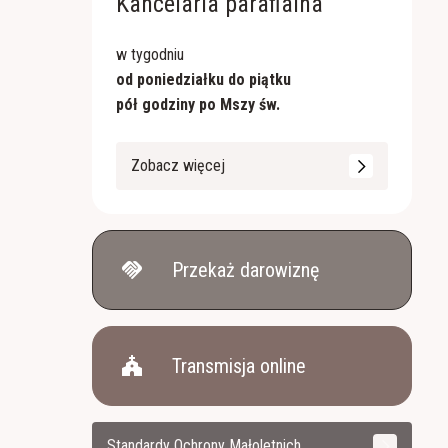
Kancelaria parafialna
w tygodniu
od poniedziałku do piątku
pół godziny po Mszy św.
Zobacz więcej
handshake
Przekaż darowiznę
church
Transmisja online
Standardy Ochrony Małoletnich