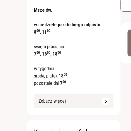
Msze św.
w niedziele parafialnego odpustu
00
00
8
, 11
święta pracujące
00
00
00
7
, 16
, 18
w tygodniu
00
środa, piątek
18
00
pozostałe dni
7
Zobacz więcej