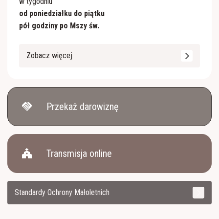
w tygodniu
od poniedziałku do piątku
pół godziny po Mszy św.
Zobacz więcej
handshake
Przekaż darowiznę
church
Transmisja online
Standardy Ochrony Małoletnich