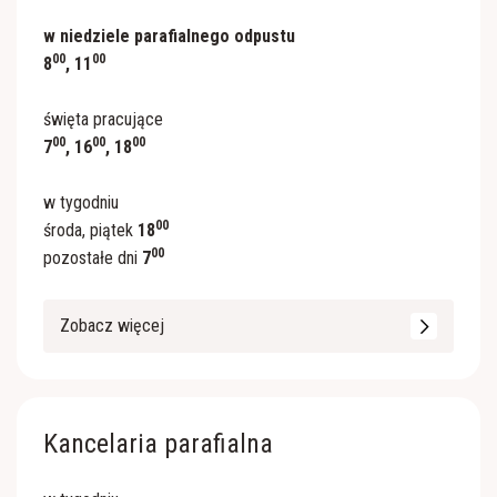
w niedziele parafialnego odpustu
00
00
8
, 11
święta pracujące
00
00
00
7
, 16
, 18
w tygodniu
00
środa, piątek
18
00
pozostałe dni
7
Zobacz więcej
Kancelaria parafialna