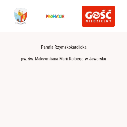
Parafia Rzymskokatolicka
pw. św. Maksymiliana Marii Kolbego w Jaworsku
Konto parafialne: 10 1090 2590 0000 0001 6322 2008
Dziękujemy. Bóg zapłać
Polityka prywatności
Zainstaluj jaworsko.diecezjatarnow.pl na swoim smartfonie i bądź na
bieżąco