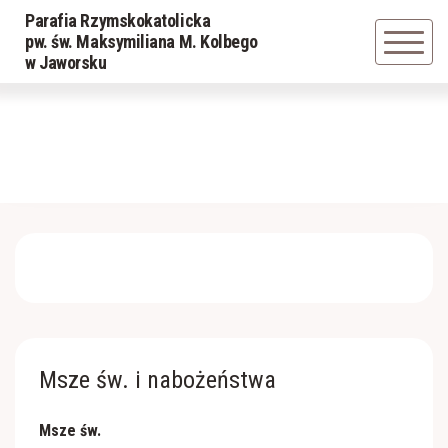
Parafia Rzymskokatolicka
Powrót
pw. św. Maksymiliana M. Kolbego
w Jaworsku
Historia parafii
Duszpasterze
Cmentarz
Msze św. i nabożeństwa
Msze św.