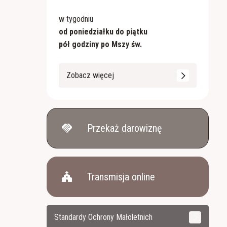
w tygodniu
od poniedziałku do piątku
pół godziny po Mszy św.
Zobacz więcej
handshake
Przekaż darowiznę
church
Transmisja online
Standardy Ochrony Małoletnich