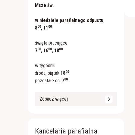
Msze św.
w niedziele parafialnego odpustu
00
00
8
, 11
święta pracujące
00
00
00
7
, 16
, 18
w tygodniu
00
środa, piątek
18
00
pozostałe dni
7
Zobacz więcej
Kancelaria parafialna